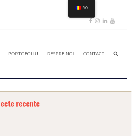
RO
Facebook
Instagram
LinkedIn
Youtub
PORTOFOLIU
DESPRE NOI
CONTACT
iecte recente