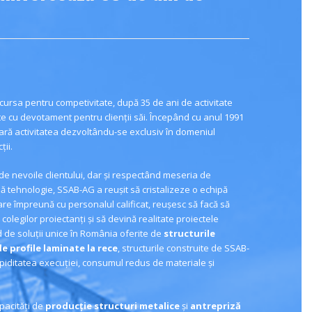
 cursa pentru competivitate, după 35 de ani de activitate
 cu devotament pentru clienții săi. Începând cu anul 1991
ară activitatea dezvoltându-se exclusiv în domeniul
ții.
 de nevoile clientului, dar și respectând meseria de
lă tehnologie, SSAB-AG a reușit să cristalizeze o echipă
re împreună cu personalul calificat, reușesc să facă să
 colegilor proiectanți și să devină realitate proiectele
 de soluții unice în România oferite de
structurile
e profile laminate la rece
, structurile construite de SSAB-
apiditatea execuției, consumul redus de materiale și
acități de
producție structuri metalice
și
antrepriză