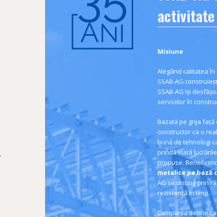
activitate
Misiune
Alegând calitatea în
SSAB-AG construiește
SSAB-AG își desfășo
serviciilor în construc
Bazată pe grija față
constructor ca o rea
bună de tehnologi ca
prindă viață lucrările
.
propuse. Beneficiind
metalice pe bază d
AG se disting prin r
rezistență în timp.
Compania deține cap