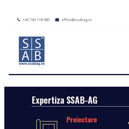
+40 740 118 080
office@ssabag.ro
Expertiza SSAB-AG
Proiectare