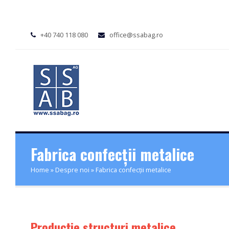
+40 740 118 080
office@ssabag.ro
Fabrica confecții metalice
Home
»
Despre noi
»
Fabrica confecții metalice
Producție structuri metalice