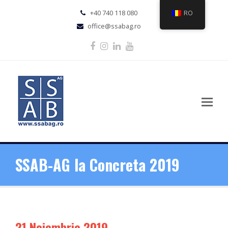
+40 740 118 080
RO
office@ssabag.ro
Facebook
Instagram
LinkedIn
Youtube
SSAB-AG la Concreta 2019
21 Noiembrie 2019