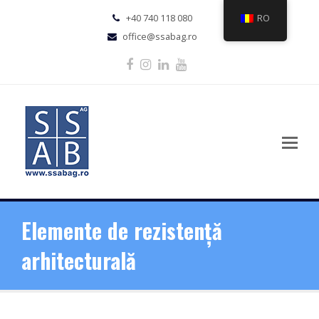
+40 740 118 080
RO
office@ssabag.ro
Facebook
Instagram
LinkedIn
Youtube
Elemente de rezistență
arhitecturală