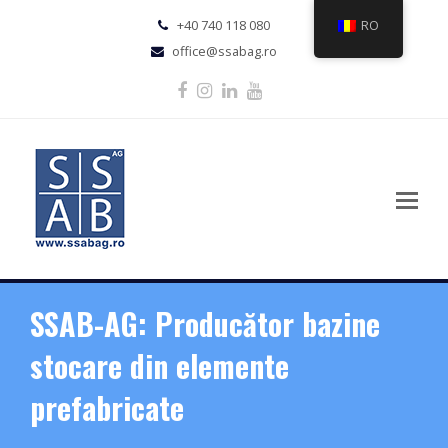
+40 740 118 080
RO
office@ssabag.ro
Facebook
Instagram
LinkedIn
Youtube
SSAB-AG: Producător bazine
stocare din elemente
prefabricate