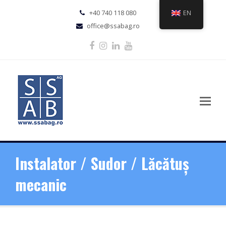
+40 740 118 080
EN
office@ssabag.ro
Facebook
Instagram
LinkedIn
Youtube
Instalator / Sudor / Lăcătuș
mecanic